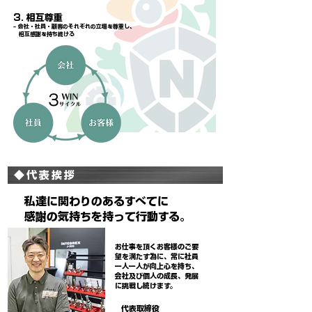
3. 相互尊重
– 会社・社員・顧客のそれぞれの立場を尊重し、
相互感謝を持ち続ける
◆代表挨拶
私達に関わりのあるすべてに
感謝の気持ちを持って行動する。
お仕事を頂くお客様のご要
望を満たす為に、常に社員
一人一人が向上心を持ち、
会社及び個人の成長、発展
に挑戦し続けます。
​代表取締役