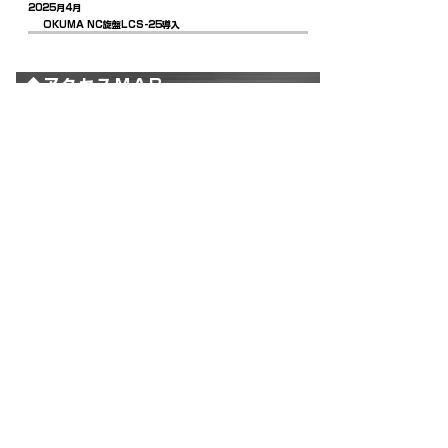
2025月4月
OKUMA NC旋盤LCS-25導入
◆アクセスMAP
製作事例を見る