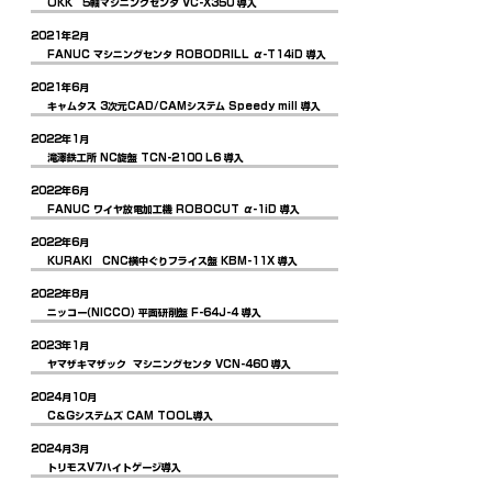
OKK 5軸マシニングセンタ VC-X350 導入
2021年2月
FANUC マシニングセンタ ROBODRILL α-T14iD 導入
2021年6月
キャムタス 3次元CAD/CAMシステム Speedy mill 導入
2022年1月
滝澤鉄工所 NC旋盤 TCN-2100 L6 導入
2022年6月
FANUC ワイヤ放電加工機 ROBOCUT α-1iD 導入
2022年6月
KURAKI CNC横中ぐりフライス盤 KBM-11X 導入
2022年8月
ニッコー(NICCO) 平面研削盤 F-64J-4 導入
2023年1月
ヤマザキマザック マシニングセンタ VCN-460 導入
2024月10月
C＆Gシステムズ CAM TOOL導入
2024月3月
トリモスV7ハイトゲージ導入