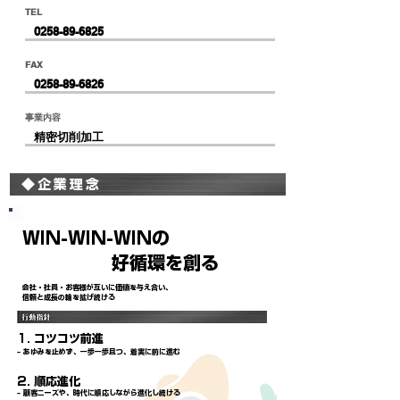
TEL
0258-89-6825
FAX
0258-89-6826
事業内容
精密切削加工
◆企業理念
WIN-WIN-WINの
好循環を創る
会社・社員・お客様が互いに価値を与え合い、
信頼と成長の輪を拡げ続ける
1. コツコツ前進
– あゆみを止めず、一歩一歩且つ、着実に前に進む
2. 順応進化
– 顧客ニーズや、時代に順応しながら進化し続ける